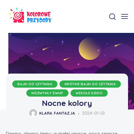
BAJKI DO CZYTANIA
KRÓTKIE BAJKI DO CZYTANIA
NIEZWYKŁY ŚWIAT
WESOŁE DZIECI
Nocne kolory
KLARA FANTAZJA
2024-01-23
Dawno, dawno temu, w małej wiosce, nocą zawsze