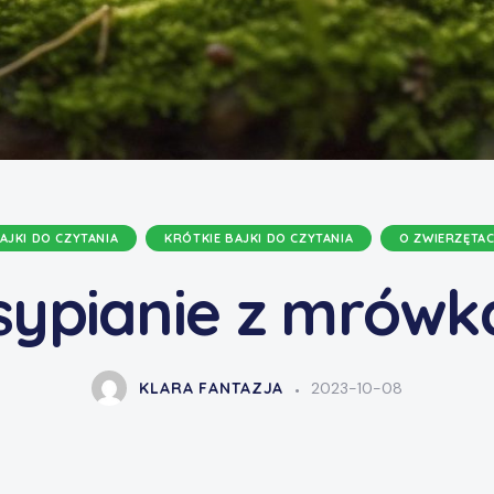
AJKI DO CZYTANIA
KRÓTKIE BAJKI DO CZYTANIA
O ZWIERZĘTA
sypianie z mrówk
KLARA FANTAZJA
2023-10-08