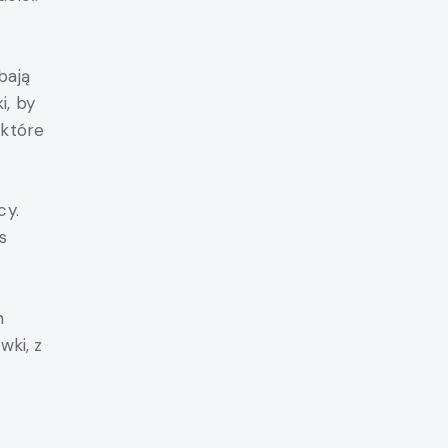
bają
i, by
 które
cy.
s
h
wki, z