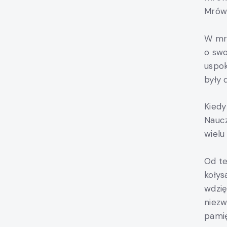
Mrówk
W mro
o swo
uspok
były 
Kiedy
Naucz
wielu 
Od te
kołys
wdzię
niezw
pamię