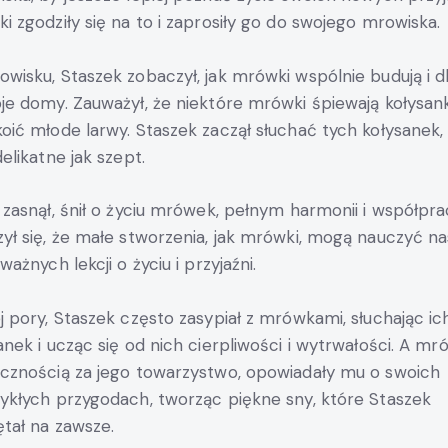
i zgodziły się na to i zaprosiły go do swojego mrowiska.
wisku, Staszek zobaczył, jak mrówki wspólnie budują i d
je domy. Zauważył, że niektóre mrówki śpiewają kołysank
oić młode larwy. Staszek zaczął słuchać tych kołysanek,
delikatne jak szept.
 zasnął, śnił o życiu mrówek, pełnym harmonii i współpra
ył się, że małe stworzenia, jak mrówki, mogą nauczyć na
ważnych lekcji o życiu i przyjaźni.
j pory, Staszek często zasypiał z mrówkami, słuchając ic
anek i ucząc się od nich cierpliwości i wytrwałości. A mró
cznością za jego towarzystwo, opowiadały mu o swoich
ykłych przygodach, tworząc piękne sny, które Staszek
tał na zawsze.