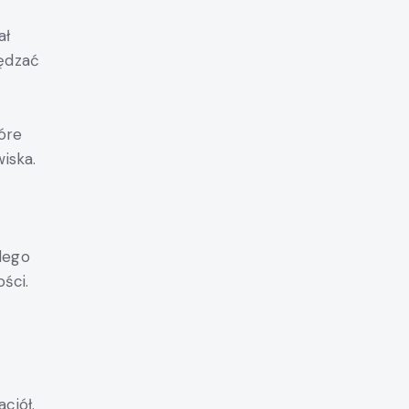
ał
pędzać
óre
iska.
dego
ści.
ciół.