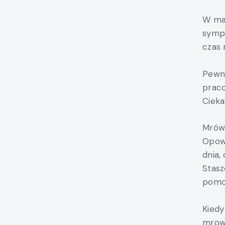
W mał
sympa
czas 
Pewne
praco
Ciekaw
Mrówk
Opowi
dnia,
Stasz
pomo
Kiedy
mrowi