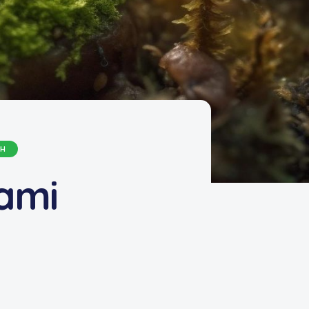
CH
ami