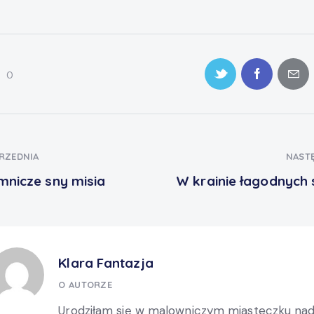
0
RZEDNIA
NAST
mnicze sny misia
W krainie łagodnych
Klara Fantazja
O AUTORZE
Urodziłam się w malowniczym miasteczku na