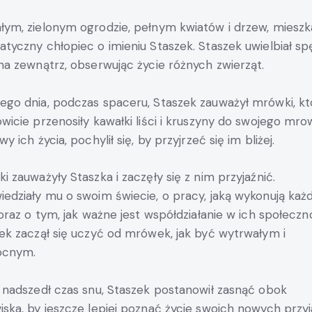
ym, zielonym ogrodzie, pełnym kwiatów i drzew, mieszk
tyczny chłopiec o imieniu Staszek. Staszek uwielbiał s
na zewnątrz, obserwując życie różnych zwierząt.
go dnia, podczas spaceru, Staszek zauważył mrówki, kt
wicie przenosiły kawałki liści i kruszyny do swojego mrow
y ich życia, pochylił się, by przyjrzeć się im bliżej.
i zauważyły Staszka i zaczęły się z nim przyjaźnić.
edziały mu o swoim świecie, o pracy, jaką wykonują każ
 oraz o tym, jak ważne jest współdziałanie w ich społeczno
ek zaczął się uczyć od mrówek, jak być wytrwałym i
cnym.
 nadszedł czas snu, Staszek postanowił zasnąć obok
ska, by jeszcze lepiej poznać życie swoich nowych przyja