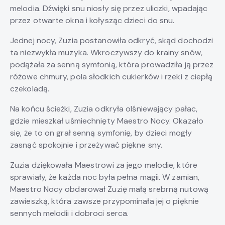
melodia. Dźwięki snu niosły się przez uliczki, wpadając
przez otwarte okna i kołysząc dzieci do snu.
Jednej nocy, Zuzia postanowiła odkryć, skąd dochodzi
ta niezwykła muzyka. Wkroczywszy do krainy snów,
podążała za senną symfonią, która prowadziła ją przez
różowe chmury, pola słodkich cukierków i rzeki z ciepłą
czekoladą.
Na końcu ścieżki, Zuzia odkryła olśniewający pałac,
gdzie mieszkał uśmiechnięty Maestro Nocy. Okazało
się, że to on grał senną symfonię, by dzieci mogły
zasnąć spokojnie i przeżywać piękne sny.
Zuzia dziękowała Maestrowi za jego melodie, które
sprawiały, że każda noc była pełna magii. W zamian,
Maestro Nocy obdarował Zuzię małą srebrną nutową
zawieszką, która zawsze przypominała jej o pięknie
sennych melodii i dobroci serca.