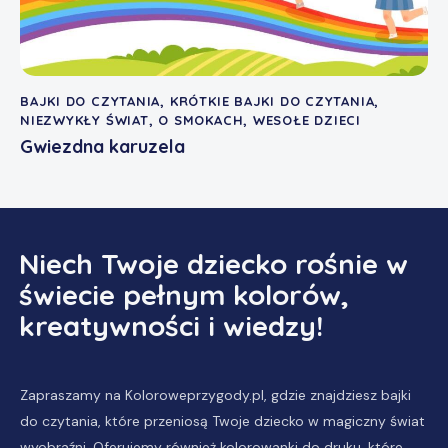
BAJKI DO CZYTANIA
,
KRÓTKIE BAJKI DO CZYTANIA
,
NIEZWYKŁY ŚWIAT
,
O SMOKACH
,
WESOŁE DZIECI
Gwiezdna karuzela
Niech Twoje dziecko rośnie w
świecie pełnym kolorów,
kreatywności i wiedzy!
Zapraszamy na Koloroweprzygody.pl, gdzie znajdziesz
bajki
do czytania
, które przeniosą Twoje dziecko w magiczny świat
wyobraźni. Oferujemy również
kolorowanki do druku
, które