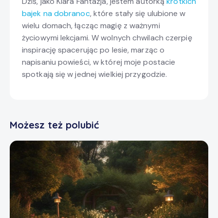
Dziś, jako Klara Fantazja, jestem autorką
krótkich
bajek na dobranoc
, które stały się ulubione w
wielu domach, łącząc magię z ważnymi
życiowymi lekcjami. W wolnych chwilach czerpię
inspirację spacerując po lesie, marząc o
napisaniu powieści, w której moje postacie
spotkają się w jednej wielkiej przygodzie.
Możesz też polubić