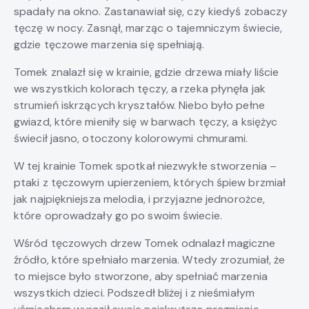
spadały na okno. Zastanawiał się, czy kiedyś zobaczy
tęczę w nocy. Zasnął, marząc o tajemniczym świecie,
gdzie tęczowe marzenia się spełniają.
Tomek znalazł się w krainie, gdzie drzewa miały liście
we wszystkich kolorach tęczy, a rzeka płynęła jak
strumień iskrzących kryształów. Niebo było pełne
gwiazd, które mieniły się w barwach tęczy, a księżyc
świecił jasno, otoczony kolorowymi chmurami.
W tej krainie Tomek spotkał niezwykłe stworzenia –
ptaki z tęczowym upierzeniem, których śpiew brzmiał
jak najpiękniejsza melodia, i przyjazne jednorożce,
które oprowadzały go po swoim świecie.
Wśród tęczowych drzew Tomek odnalazł magiczne
źródło, które spełniało marzenia. Wtedy zrozumiał, że
to miejsce było stworzone, aby spełniać marzenia
wszystkich dzieci. Podszedł bliżej i z nieśmiałym