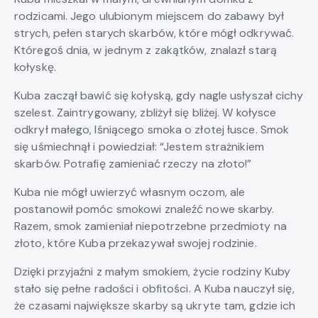
rodzicami. Jego ulubionym miejscem do zabawy był
strych, pełen starych skarbów, które mógł odkrywać.
Któregoś dnia, w jednym z zakątków, znalazł starą
kołyskę.
Kuba zaczął bawić się kołyską, gdy nagle usłyszał cichy
szelest. Zaintrygowany, zbliżył się bliżej. W kołysce
odkrył małego, lśniącego smoka o złotej łusce. Smok
się uśmiechnął i powiedział: “Jestem strażnikiem
skarbów. Potrafię zamieniać rzeczy na złoto!”
Kuba nie mógł uwierzyć własnym oczom, ale
postanowił pomóc smokowi znaleźć nowe skarby.
Razem, smok zamieniał niepotrzebne przedmioty na
złoto, które Kuba przekazywał swojej rodzinie.
Dzięki przyjaźni z małym smokiem, życie rodziny Kuby
stało się pełne radości i obfitości. A Kuba nauczył się,
że czasami największe skarby są ukryte tam, gdzie ich